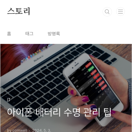
본문 바로가기
스토리
홈
태그
방명록
IT
아이폰 배터리 수명 관리 팁
by comwell
2024. 5. 3.