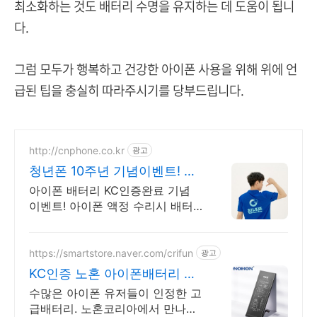
최소화하는 것도 배터리 수명을 유지하는 데 도움이 됩니
다.
그럼 모두가 행복하고 건강한 아이폰 사용을 위해 위에 언
급된 팁을 충실히 따라주시기를 당부드립니다.
http://cnphone.co.kr
광고
청년폰 10주년 기념이벤트! 대
한민국 대표 휴대폰수리매입
아이폰 배터리 KC인증완료 기념
이벤트! 아이폰 액정 수리시 배터
리 교체 무료! 착한수리 착한매입
https://smartstore.naver.com/crifun
광고
KC인증 노혼 아이폰배터리 고
품질 하이엔드 배터리
수많은 아이폰 유저들이 인정한 고
급배터리. 노혼코리아에서 만나보