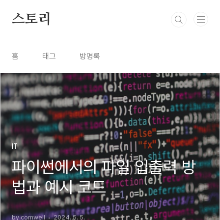
본문 바로가기
스토리
홈
태그
방명록
IT
파이썬에서의 파일 입출력 방
법과 예시 코드
by comwell
2024. 5. 5.