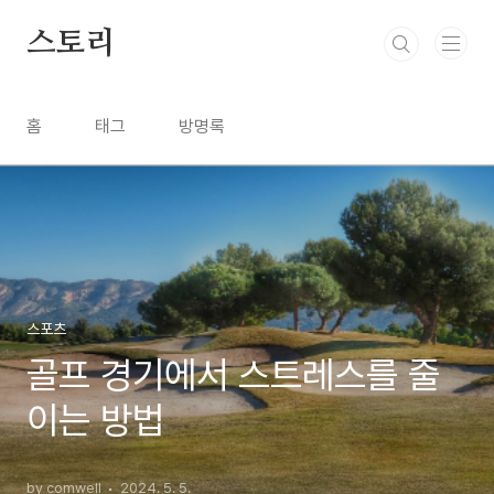
본문 바로가기
스토리
홈
태그
방명록
스포츠
골프 경기에서 스트레스를 줄
이는 방법
by comwell
2024. 5. 5.