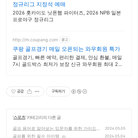
정규리그 지정석 예매
2026 홋카이도 닛폰햄 파이터즈, 2026 NPB 일본
프로야구 정규리그
http://m.coupang.com
광고
쿠팡 골프경기 매일 오픈되는 와우회원 특가
골프경기, 빠른 예약, 편리한 결제, 안심 환불, 매일
7시 골드박스 최저가 보장 신규 와우회원 최대 2만
3천원 쿠폰팩+5% 추가적립 혜택! 여행도 이제 쿠팡
에서!
공감
구독하기
'
스포츠
' 카테고리의 다른 글
골프 용어로 알아보는 입문자를 위한 가이드
2024.05.05
골퍼를 위한 필수 아이템
(0)
2024.05.04
(0)