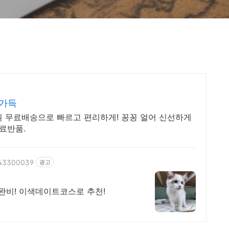
 가득
원 무료배송으로 빠르고 편리하게! 꽁꽁 얼어 신선하게
료반품.
1243300039
광고
완비! 이색데이트코스로 추천!