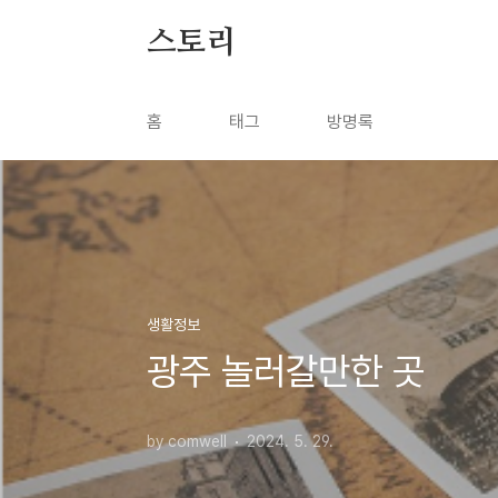
본문 바로가기
스토리
홈
태그
방명록
생활정보
광주 놀러갈만한 곳
by comwell
2024. 5. 29.