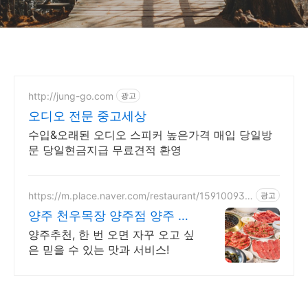
http://jung-go.com
광고
오디오 전문 중고세상
수입&오래된 오디오 스피커 높은가격 매입 당일방
문 당일현금지급 무료견적 환영
https://m.place.naver.com/restaurant/159100931
광고
1
양주 천우목장 양주점 양주 레
이크우드cc 근처맛집
양주추천, 한 번 오면 자꾸 오고 싶
은 믿을 수 있는 맛과 서비스!