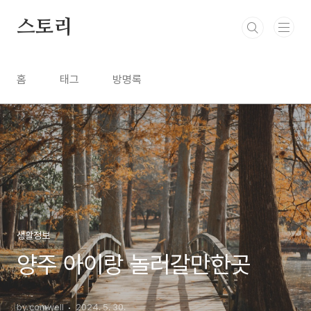
본문 바로가기
스토리
홈
태그
방명록
생활정보
양주 아이랑 놀러갈만한곳
by comwell
2024. 5. 30.